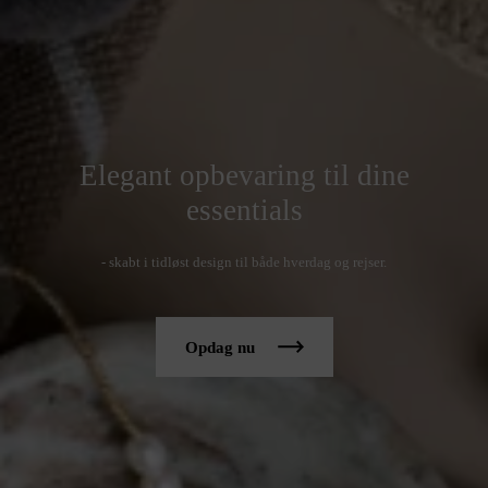
Elegant opbevaring til dine
essentials
- skabt i tidløst design til både hverdag og rejser.
Opdag nu