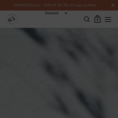
Luk
SOMMERUDSALG – SPAR OP TIL 70% | Fri fragt over 600 kr.
Indkøbskurv
0