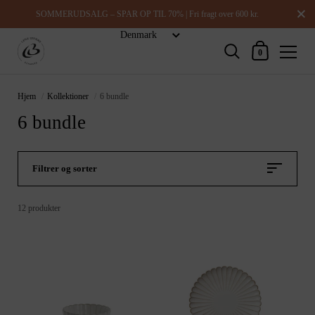
Luk
SOMMERUDSALG – SPAR OP TIL 70% | Fri fragt over 600 kr.
Indkøbskurv
0
Hjem
/
Kollektioner
/
6 bundle
6 bundle
Filtrer og sorter
12 produkter