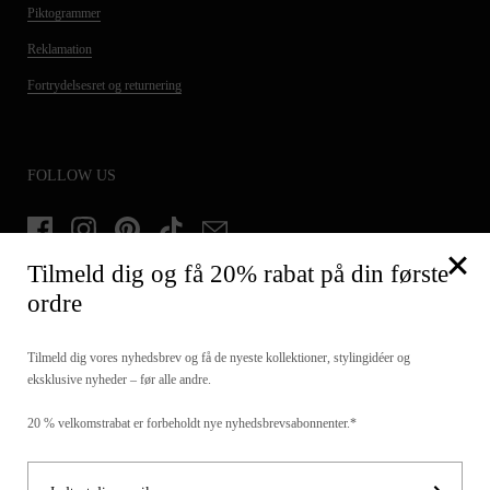
Piktogrammer
Reklamation
Fortrydelsesret og returnering
FOLLOW US
Facebook
Instagram
Pinterest
TikTok
Email
Tilmeld dig og få 20% rabat på din første
ordre
TILMELD DIG OG FÅ 20% PÅ DIN FØRSTE ORDRE
Tilmeld dig vores nyhedsbrev og få de nyeste kollektioner, stylingidéer og
eksklusive nyheder – før alle andre.
20 % velkomstrabat er forbeholdt nye nyhedsbrevsabonnenter.*