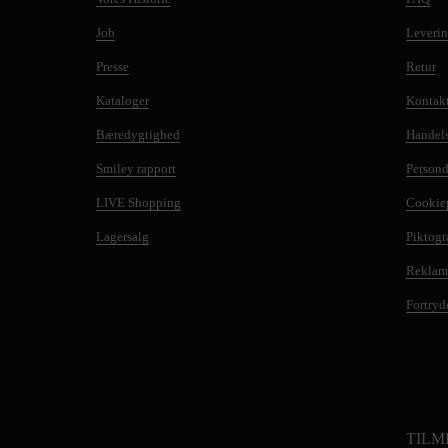
Job
Leveri
Presse
Retur
Kataloger
Kontak
Bæredygtighed
Handels
Smiley rapport
Persond
LIVE Shopping
Cookiep
Lagersalg
Piktog
Reklam
Fortryd
TILM