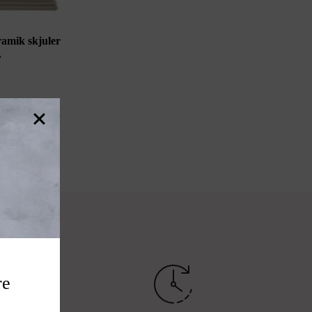
ramik skjuler
.
re