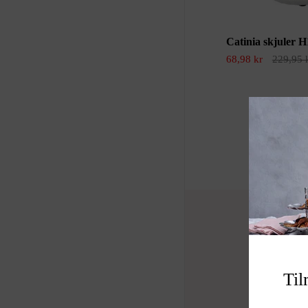
Catinia skjuler H
68,98 kr
229,95 
Til