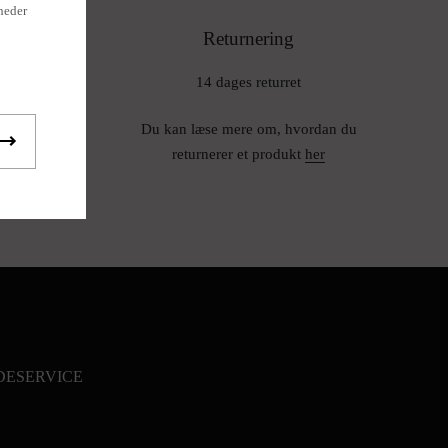
heder
Returnering
.
14 dages returret
gheder
Du kan læse mere om, hvordan du
returnerer et produkt
her
ESERVICE