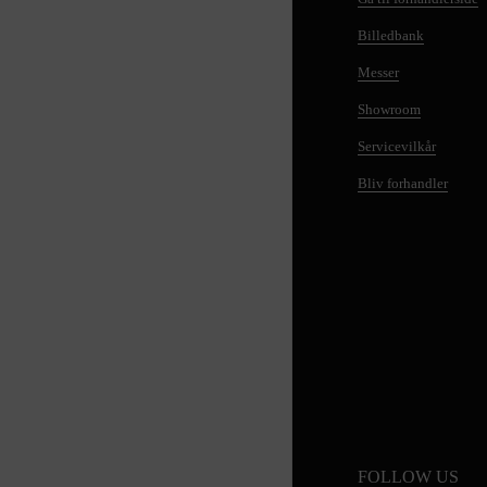
Billedbank
Messer
Showroom
Servicevilkår
Bliv forhandler
FOLLOW US