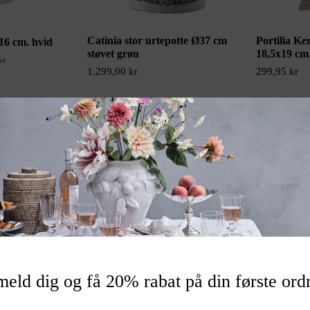
Catinia stor urtepotte Ø37 cm
Portilia Ke
16 cm. hvid
støvet grøn
18,5x19 cm
kr
1.299,00 kr
299,95 kr
meld dig og få 20% rabat på din første ord