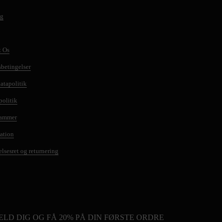
ng
t Os
betingelser
atapolitik
olitik
rammer
ation
elsesret og returnering
ELD DIG OG FÅ 20% PÅ DIN FØRSTE ORDRE