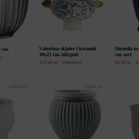
Valentina skjuler i keramik
Shenella ur
9 cm.
30x22 cm. blå/guld
cm. sort
kr
359,40 kr
599,00 kr
84,98 kr
1
UDSOLGT
UDSOLGT