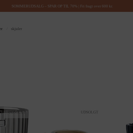
SOMMERUDSALG – SPAR OP TIL 70% | Fri fragt over 600 kr.
er
/
skjuler
UDSOLGT
UDSOLGT