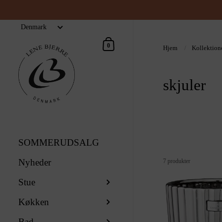
Indkøbskurv
0
Hjem
/
Kollektion
skjuler
SOMMERUDSALG
Nyheder
7 produkter
Stue
Køkken
Bad