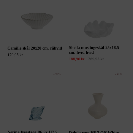
Shella muslingeskål 25x18,5
Camille skål 20x20 cm. råhvid
cm. hvid hvid
179,95 kr
188,96 kr
269,95 kr
-30%
-30%
Nerina lysestage B6,5x H7,5
Dalula vase H8,7 Off White