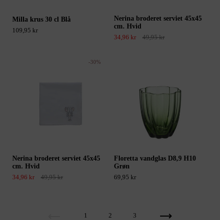
Nerina broderet serviet 45x45
Milla krus 30 cl Blå
cm. Hvid
109,95 kr
34,96 kr
49,95 kr
-30%
Nerina broderet serviet 45x45
Floretta vandglas D8,9 H10
cm. Hvid
Grøn
34,96 kr
49,95 kr
69,95 kr
Forrige
1
2
3
Næste