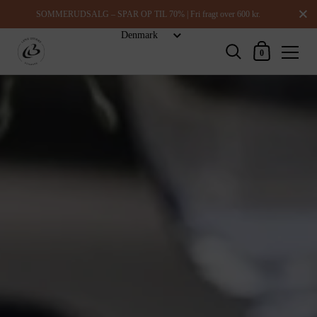
Luk
SOMMERUDSALG – SPAR OP TIL 70% | Fri fragt over 600 kr.
Indkøbskurv
0