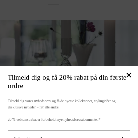
Tilmeld dig og få 20% rabat på din første
Lysestager
ordre
Tilmeld dig vores nyhedsbrev og få de nyeste kollektioner, stylingidéer og
eksklusive nyheder – før alle andre.
20 % velkomstrabat er forbeholdt nye nyhedsbrevsabonnenter.*