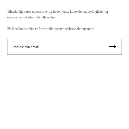
Tilmeld dig vores nyhedsbrev og få de nyeste kollektioner, stylingidéer og
eksklusive nyheder – før alle andre.
20 % velkomstrabat er forbeholdt nye nyhedsbrevsabonnenter.*
SHOP THE LOOK
Giv dit hjem et personligt præg med denne smukke dekorations