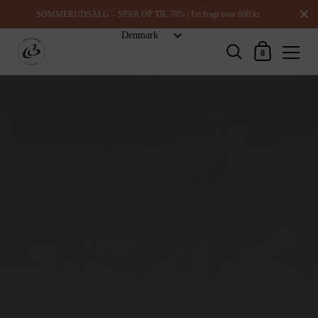
Luk
SOMMERUDSALG – SPAR OP TIL 70% | Fri fragt over 600 kr.
Indkøbskurv
0