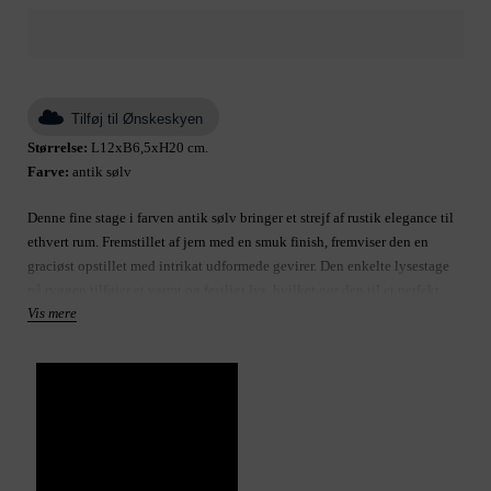
Tilføj til Ønskeskyen
Størrelse:
L12xB6,5xH20 cm.
Farve:
antik sølv
Denne fine stage i farven antik sølv bringer et strejf af rustik elegance til
ethvert rum. Fremstillet af jern med en smuk finish, fremviser den en
graciøst opstillet med intrikat udformede gevirer. Den enkelte lysestage
på ryggen tilføjer et varmt og festligt lys, hvilket gør den til et perfekt
Vis mere
dekorativt element til højtiden eller året rundt. Uanset om den er placeret
på en pejs, middagsbord eller som en del af et vintercenterpiece, fanger
denne unikke lysestage naturens charme med tidløs sofistikering.
Produkt: stearinlysestage
Størrelse B H L
Varenummer: A00026293