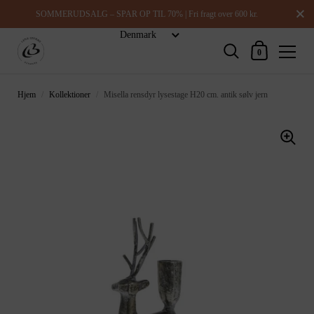
Luk
SOMMERUDSALG – SPAR OP TIL 70% | Fri fragt over 600 kr.
Indkøbskurv
0
Hjem
/
Kollektioner
/
Misella rensdyr lysestage H20 cm. antik sølv jern