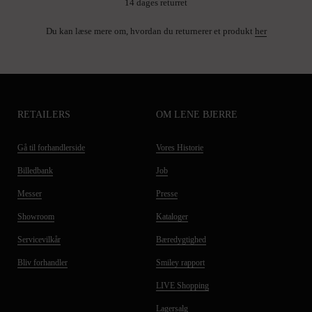
14 dages returret
Du kan læse mere om, hvordan du returnerer et produkt
her
RETAILERS
OM LENE BJERRE
Gå til forhandlerside
Vores Historie
Billedbank
Job
Messer
Presse
Showroom
Kataloger
Servicevilkår
Bæredygtighed
Bliv forhandler
Smiley rapport
LIVE Shopping
Lagersalg