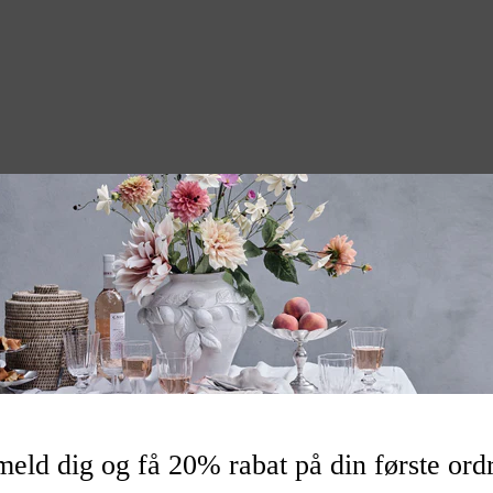
be en magisk og fortryllende
hjem.
n
026327
meld dig og få 20% rabat på din første ord