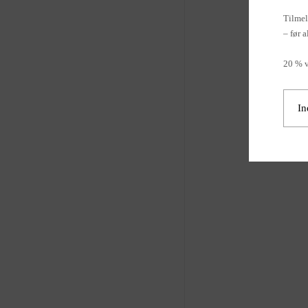
Tilmel
– før a
20 % v