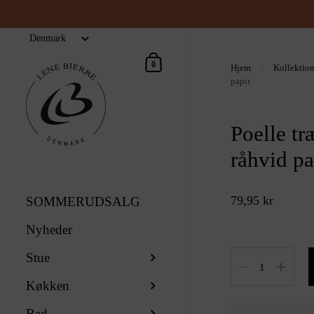
Indkøbskurv
0
Hjem
/
Kollektio
papir
Poelle t
råhvid pa
79,95 kr
SOMMERUDSALG
Nyheder
Stue
Antal
Køkken
Bad