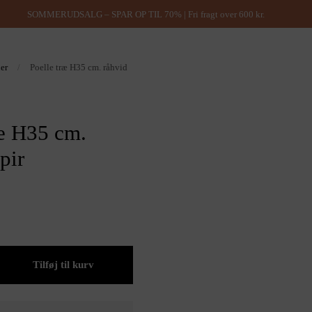
SOMMERUDSALG – SPAR OP TIL 70% | Fri fragt over 600 kr.
ner
/
Poelle træ H35 cm. råhvid
ræ H35 cm.
pir
Tilføj til kurv