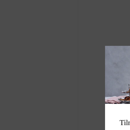
designet til at ska
julestemning i dit 
Produkt: dekoratio
Størrelse B H L
Varenummer: A00
Til