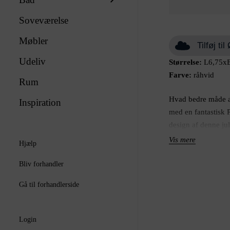
Soveværelse
Møbler
Tilføj t
Udeliv
Størrelse:
L6,75x
Farve:
råhvid
Rum
Hvad bedre måde at
Inspiration
med en fantastisk 
design af denne jul
din opmærksomhed! 
Vis mere
Hjælp
af høj kvalitet, hv
år efter år! Lad Poell
Bliv forhandler
hjem i år. Vores Poe
Gå til forhandlerside
kunne foldes fladt
når juletiden er ove
Giv din juleudsmyk
Login
fantastiske dekorat