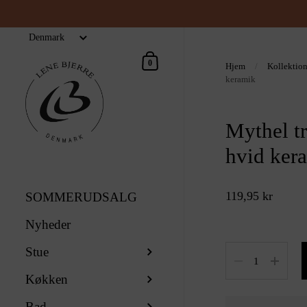
Indkøbskurv
0
Hjem
/
Kollektio
keramik
Mythel t
hvid ker
119,95 kr
SOMMERUDSALG
Nyheder
Stue
Antal
Køkken
Bad