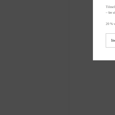
Tilmel
– før a
20 % v