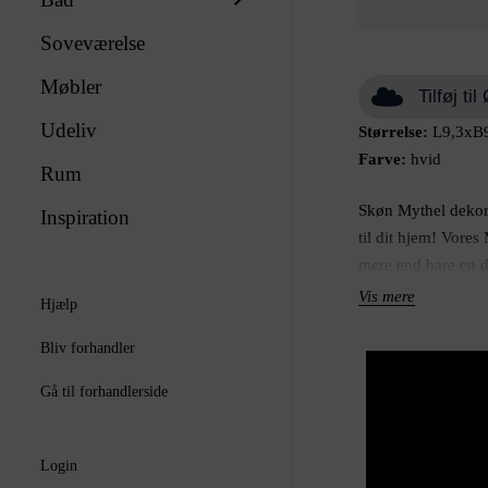
Soveværelse
Møbler
Tilføj t
Udeliv
Størrelse:
L9,3xB9
Farve:
hvid
Rum
Skøn Mythel dekora
Inspiration
til dit hjem! Vores
mere end bare en d
unikke design og kv
Vis mere
Hjælp
iøjnefaldende kuns
lavet af keramik og
Bliv forhandler
charme til ethvert 
Gå til forhandlerside
Dekorér til jul me
hele hjemmet. Uans
til hjemmet eller en
Login
at du holder af de