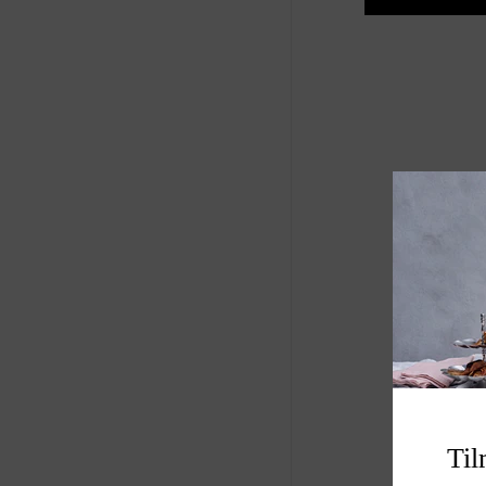
Mythel!
Produkt: dekoratio
Størrelse B H L
Varenummer: A00
Til