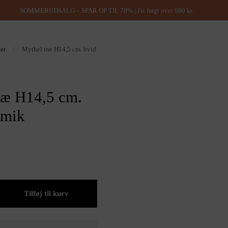
SOMMERUDSALG – SPAR OP TIL 70% | Fri fragt over 600 kr.
ner
/
Mythel træ H14,5 cm. hvid
ræ H14,5 cm.
amik
Tilføj til kurv