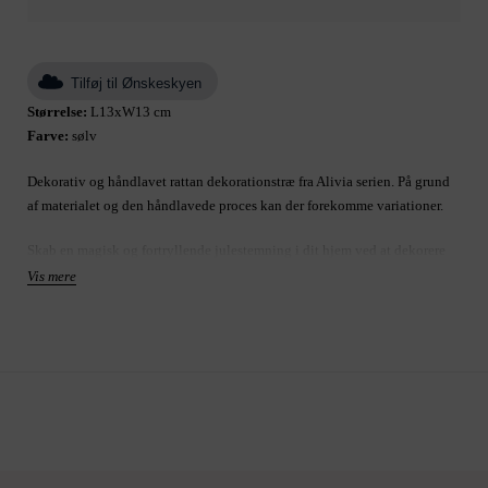
Tilføj til Ønskeskyen
Størrelse:
L13xW13 cm
Farve:
sølv
Dekorativ og håndlavet rattan dekorationstræ fra Alivia serien. På grund
af materialet og den håndlavede proces kan der forekomme variationer.
Skab en magisk og fortryllende julestemning i dit hjem ved at dekorere
med dette smukke og elegante dekorationsjuletræ. Stil juletræet på en
Vis mere
hylde eller måske i vindueskarmen og pynt med kogler, stearinlys og
andet smukt julepynt.
Produkt: dekoration
Størrelse B13 H30 L
Varenummer: A00012749