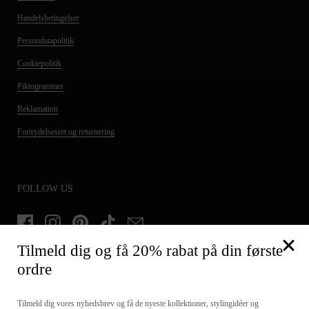
Handelsbetingelser
Persondatapolitik
Cookiepolitik
Piktogrammer
Reklamation
Fortrydelsesret og returnering
FOLLOW US
Facebook
Instagram
Pinterest
TikTok
Email
Tilmeld dig og få 20% rabat på din første
ordre
TILMELD DIG OG FÅ 20% PÅ DIN FØRSTE ORDRE
Tilmeld dig vores nyhedsbrev og få de nyeste kollektioner, stylingidéer og