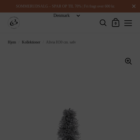
Luk
SOMMERUDSALG – SPAR OP TIL 70% | Fri fragt over 600 kr.
Indkøbskurv
0
Hjem
/
Kollektioner
/
Alivia H30 cm. sølv