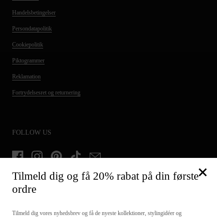
Handelsbetingelser
Persondatapolitik
Cookiepolitik
Piktogrammer
Reklamation
Fortrydelsesret og returnering
FOLLOW US
Facebook
Instagram
Pinterest
TikTok
Email
Tilmeld dig og få 20% rabat på din første
ordre
TILMELD DIG OG FÅ 20% PÅ DIN FØRSTE ORDRE
Tilmeld dig vores nyhedsbrev og få de nyeste kollektioner, stylingidéer og