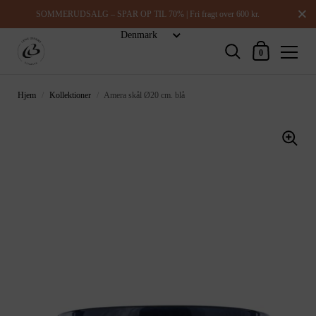
Luk
SOMMERUDSALG – SPAR OP TIL 70% | Fri fragt over 600 kr.
Indkøbskurv
0
Hjem
/
Kollektioner
/
Amera skål Ø20 cm. blå