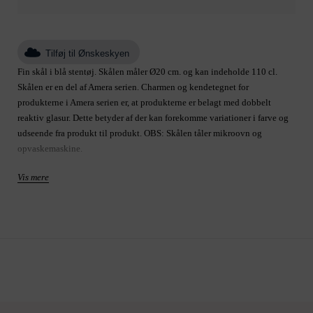
Tilføj til Ønskeskyen
Fin skål i blå stentøj. Skålen måler Ø20 cm. og kan indeholde 110 cl.
Skålen er en del af Amera serien. Charmen og kendetegnet for
produkterne i Amera serien er, at produkterne er belagt med dobbelt
reaktiv glasur. Dette betyder af der kan forekomme variationer i farve og
udseende fra produkt til produkt. OBS: Skålen tåler mikroovn og
opvaskemaskine.
Vis mere
Produkt: skål
Størrelse B20 H6.5 L
Varenummer: A00016132