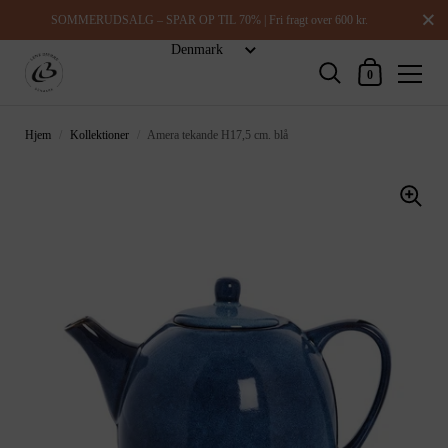
Luk
SOMMERUDSALG – SPAR OP TIL 70% | Fri fragt over 600 kr.
Indkøbskurv
0
Hjem
/
Kollektioner
/
Amera tekande H17,5 cm. blå