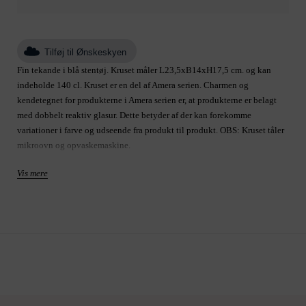
Tilføj til Ønskeskyen
Fin tekande i blå stentøj. Kruset måler L23,5xB14xH17,5 cm. og kan
indeholde 140 cl. Kruset er en del af Amera serien. Charmen og
kendetegnet for produkterne i Amera serien er, at produkterne er belagt
med dobbelt reaktiv glasur. Dette betyder af der kan forekomme
variationer i farve og udseende fra produkt til produkt. OBS: Kruset tåler
mikroovn og opvaskemaskine.
Vis mere
Produkt: tekande
Størrelse B14 H17.5 L
Varenummer: A00024480