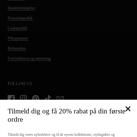
Handelsbetingelser
Persondatapolitik
Cookiepolitik
Piktogrammer
Reklamation
Fortrydelsesret og returnering
FOLLOW US
Facebook
Instagram
Pinterest
TikTok
Email
Tilmeld dig og få 20% rabat på din første
ordre
TILMELD DIG OG FÅ 20% PÅ DIN FØRSTE ORDRE
Tilmeld dig vores nyhedsbrev og få de nyeste kollektioner, stylingidéer og