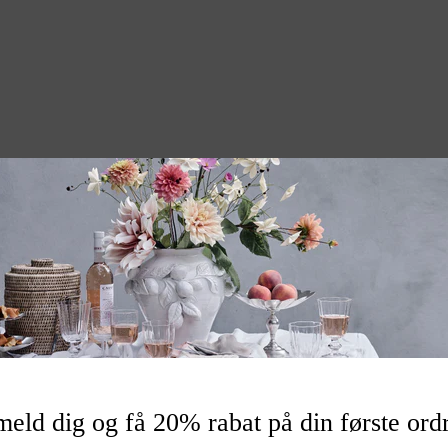
estage
.5 L
026354
meld dig og få 20% rabat på din første ord