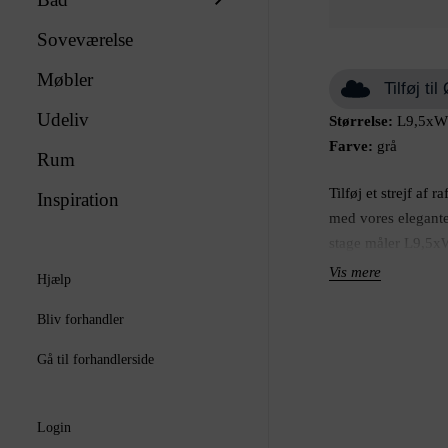
Soveværelse
Møbler
Tilføj t
Udeliv
Størrelse:
L9,5xW9
Farve:
grå
Rum
Tilføj et strejf af r
Inspiration
med vores elegante
stage måler L9,5x
høj kvalitet, klart 
Vis mere
Hjælp
tidløst design, de
indretning. Skab e
Bliv forhandler
kombineres med din
Gå til forhandlerside
middagsselskaber, ju
tilføje et strejf af s
denne glaslysestage
Login
hjem.