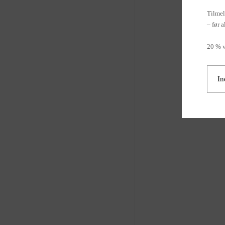
Tilmel
– før a
20 % v