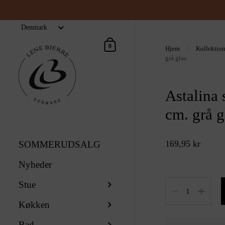
Indkøbskurv
0
Hjem
/
Kollektio
grå glas
Astalina 
cm. grå g
169,95 kr
SOMMERUDSALG
Nyheder
Stue
Antal
Køkken
Bad