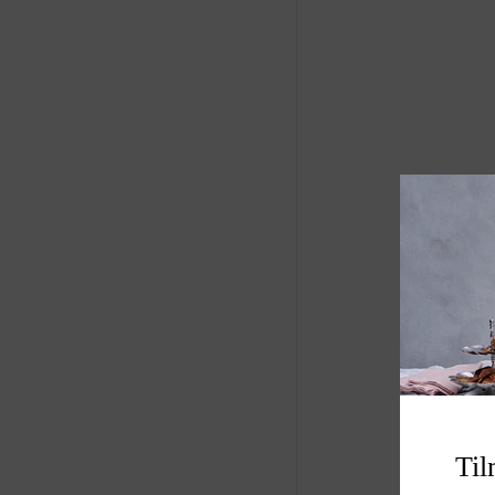
Produkt: stearinlys
Størrelse B9.5 H26
Varenummer: A00
Til