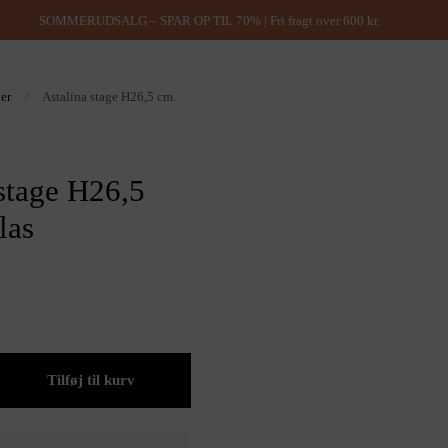
SOMMERUDSALG – SPAR OP TIL 70% | Fri fragt over 600 kr.
ner
/
Astalina stage H26,5 cm.
stage H26,5
las
Tilføj til kurv