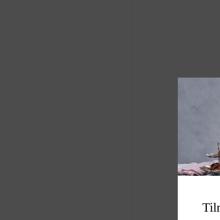
fra produkt til prod
Lene Bjerre vil få s
Når ikke du bruger E
har marmoret en a
fantastisk ud som d
Du vedligeholder b
opsatser ved at b
madolie. Det sørger
pletter.
Her er nogle genere
rengøring af marmo
1. **Undgå sure r
stærkt syreholdige
Til
citronsaft eller ed