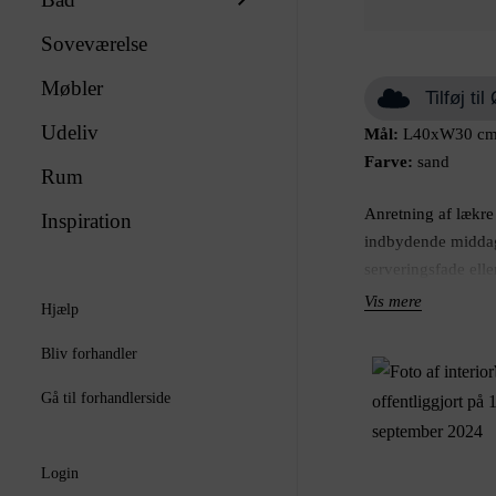
Soveværelse
Møbler
Tilføj t
Udeliv
Mål:
L40xW30 c
Farve:
sand
Rum
Anretning af lækre 
Inspiration
indbydende middags
serveringsfade elle
egne anretninger.
Vis mere
Hjælp
Kendetegnet ved El
Bliv forhandler
marmor. Hvert fad o
Gå til forhandlerside
stort stykke marm
står for at udskære
indbydende fad ell
Login
metode gør, at udse