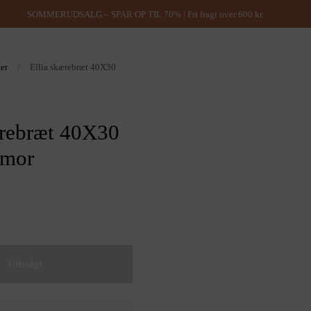
SOMMERUDSALG – SPAR OP TIL 70% | Fri fragt over 600 kr.
ner
/
Ellia skærebræt 40X30
ærebræt 40X30
rmor
Udsolgt