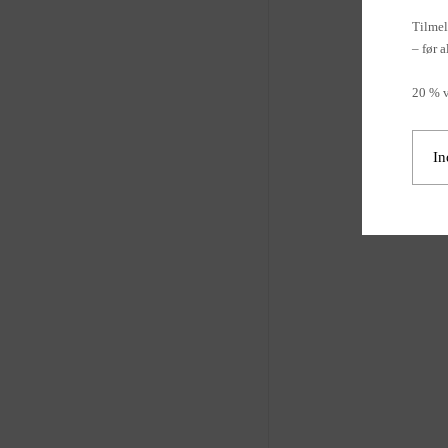
stenen.
Tilmel
– før a
2. **Brug neutral
rengøringsmidler m
20 % v
er specielt formuler
3. **Test først:** T
rengøringsprodukt p
for at sikre, at det
4. **Undgå sliben
slibende svampe ell
overfladen.
5. **Skyl godt af:
rent vand efter ren
rengøringsrester.