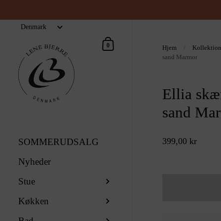
Indkøbskurv
0
Hjem
/
Kollektio
sand Marmor
Ellia sk
sand Ma
399,00 kr
SOMMERUDSALG
Nyheder
Stue
Køkken
Bad