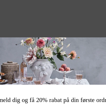
ukt – dit fad eller opsats fra
it helt eget udtryk!
llia serien til servering, så
nden god egenskab: Det ser
ekoration i resten af dit hjem.
edst dine marmorfade eller -
ehandle dem med almindelig
 for, at du undgår fedtede
lle retningslinjer for
r og travertinsten:
engøringsmidler:** Undgå
 rengøringsmidler som
meld dig og få 20% rabat på din første ord
dike, da disse kan beskadige