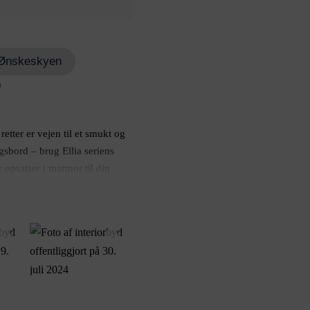
il Ønskeskyen
m
retter er vejen til et smukt og
bord – brug Ellia seriens
r opsatser i marmor til din
lia serien er det smukke
g opsats er skåret ud af et
or. Dygtige kunsthåndværkere
 og forme marmoret til enten et
er en praktisk opsats. Denne
endet og størrelsen vil variere