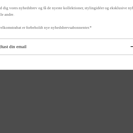
d dig vores nyhedsbrev og få de nyeste kollektioner, stylingidéer og eksklusive ny
lle andre.
e rengøringsmidler:** Vælg
ed en neutral pH-værdi, der
elkomstrabat er forbeholdt nye nyhedsbrevsabonnenter.*
et til naturlige stenoverflader.
est altid ethvert
å et lille, ikke synligt område
 ikke forårsager skade.
de svampe:** Brug ikke
er børster, da de kan ridse
** Skyl stenen grundigt med
gøring for at fjerne eventuelle