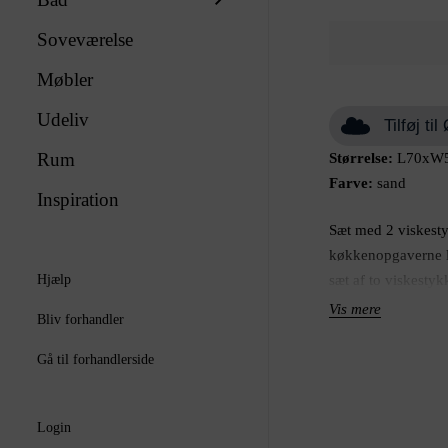
Soveværelse
Møbler
Udeliv
Tilføj t
Rum
Størrelse:
L70xW5
Farve:
sand
Inspiration
Sæt med 2 viskest
køkkenopgaverne li
Hjælp
sæt af to viskestyk
består af ét ensfarv
Vis mere
Bliv forhandler
matchende sand og
nordiske design k
Gå til forhandlerside
funktionalitet gør 
praktisk valg i køk
Login