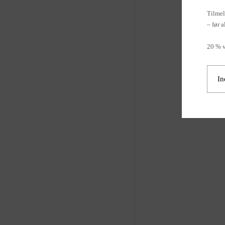
Tilmel
– før a
20 % v