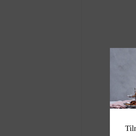
Produkt: viskestyk
Størrelse B50 H L
Varenummer: A00
Til