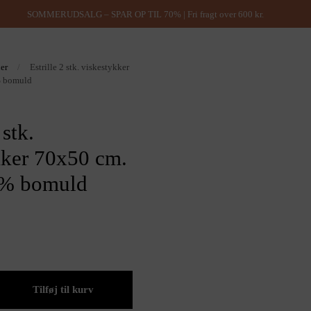
SOMMERUDSALG – SPAR OP TIL 70% | Fri fragt over 600 kr.
ner
/
Estrille 2 stk. viskestykker
% bomuld
 stk.
kker 70x50 cm.
0% bomuld
Tilføj til kurv