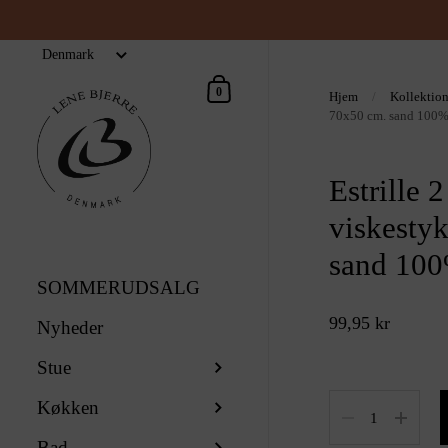
Indkøbskurv
0
Hjem
/
Kollektio
70x50 cm. sand 100
Estrille 2
viskesty
sand 10
SOMMERUDSALG
99,95 kr
Nyheder
Stue
Antal
Køkken
Bad