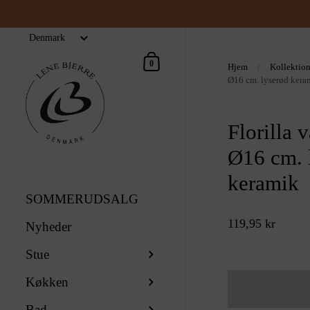
Indkøbskurv
0
Hjem
/
Kollektio
Ø16 cm. lyserød kera
Florilla 
Ø16 cm. 
keramik
SOMMERUDSALG
119,95 kr
Nyheder
Stue
Køkken
Bad