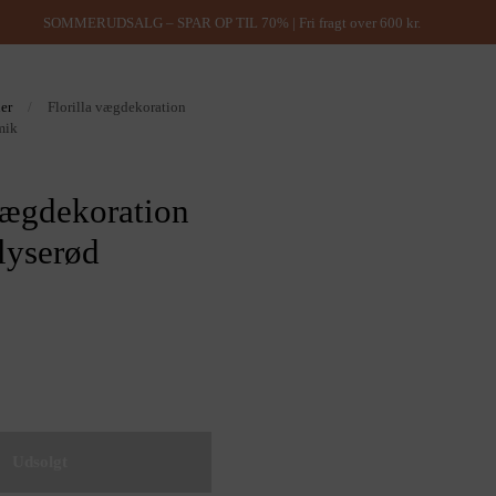
SOMMERUDSALG – SPAR OP TIL 70% | Fri fragt over 600 kr.
ner
/
Florilla vægdekoration
mik
vægdekoration
lyserød
Udsolgt