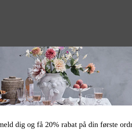
ation
 L
027080
meld dig og få 20% rabat på din første ord