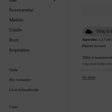
Soveværelse
Møbler
Udeliv
Tilføj t
Rum
Størrelse:
L17xW1
Farve:
lyserød
Inspiration
Tilføj et kunstneri
væg med dette sm
Hjælp
vægophæng fra Flori
{Disallowed Refer
Vis mere
Bliv forhandler
inspiration fra nat
som et selvstændig
Gå til forhandlerside
med flere for en d
struktur og levend
Login
unikt, håndlavet ud