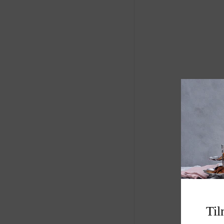
Produkt: vægdekor
Størrelse B16 H2.8
Varenummer: A00
Til