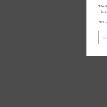
Tilmel
– før a
20 % v