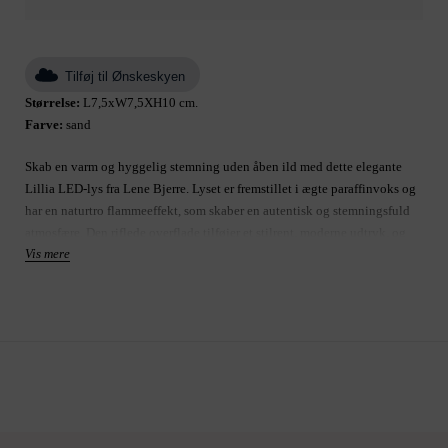
Tilføj til Ønskeskyen
Størrelse:
L7,5xW7,5XH10 cm.
Farve:
sand
Skab en varm og hyggelig stemning uden åben ild med dette elegante
Lillia LED-lys fra Lene Bjerre. Lyset er fremstillet i ægte paraffinvoks og
har en naturtro flammeeffekt, som skaber en autentisk og stemningsfuld
atmosfære. Den riflede overflade tilføjer et stilrent, moderne udtryk, og
Vis mere
lyset findes i flere størrelser og farver, så du nemt kan skabe dit eget
personlige udtryk i indretningen.
Tilkøb også vores specialdesignede fjernbetjening til LED-lys og oplev
en mere komfortabel og bekvem hverdag.
Produkt: LED-lys
Størrelse B7.5 H10 L
Varenummer: A00027155