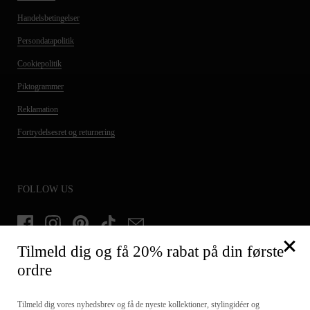
Handelsbetingelser
Persondatapolitik
Cookiepolitik
Piktogrammer
Reklamation
Fortrydelsesret og returnering
FOLLOW US
Facebook
Instagram
Pinterest
TikTok
Email
Tilmeld dig og få 20% rabat på din første
ordre
TILMELD DIG OG FÅ 20% PÅ DIN FØRSTE ORDRE
Tilmeld dig vores nyhedsbrev og få de nyeste kollektioner, stylingidéer og