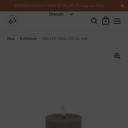
Luk
SOMMERUDSALG – SPAR OP TIL 70% | Fri fragt over 600 kr.
Indkøbskurv
0
Hjem
/
Kollektioner
/
Lillia LED bloklys H10 cm. sand