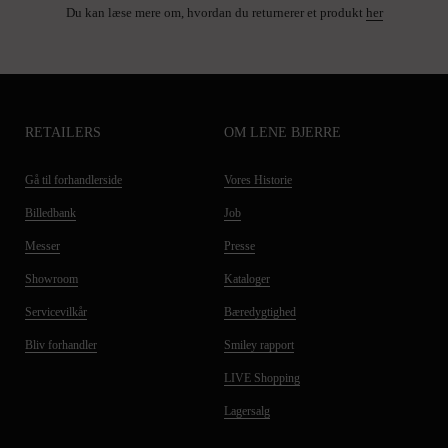
Du kan læse mere om, hvordan du returnerer et produkt
her
RETAILERS
OM LENE BJERRE
Gå til forhandlerside
Vores Historie
Billedbank
Job
Messer
Presse
Showroom
Kataloger
Servicevilkår
Bæredygtighed
Bliv forhandler
Smiley rapport
LIVE Shopping
Lagersalg