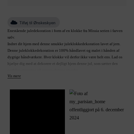
Tilføj til Ønskeskyen
Enestående juledekoration i form af en klokke fra Missia serien i farven
sølv.
Indret dit hjem med denne smukke juleklokkedekoration lavet af jern.
Denne juleklokkedekoration er 100% håndlavet og malet i hånden af
dygtige håndværkere. Hver klokke vil derfor ikke være helt ens. Lad os
hjælpe dig med at dekorere et dejligt hjem denne jul, som sætter den
perfekte stemning til mange skønne stunder.
Vis mere
Produkt: klokke
Størrelse B6.5 H14 L
Varenummer: A00020012