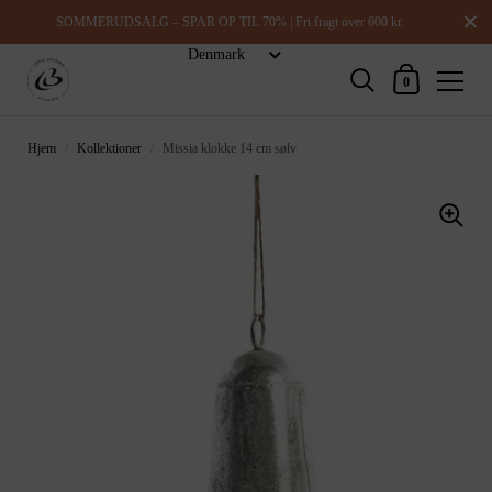
Luk
SOMMERUDSALG – SPAR OP TIL 70% | Fri fragt over 600 kr.
Indkøbskurv
0
Hjem
/
Kollektioner
/
Missia klokke 14 cm sølv