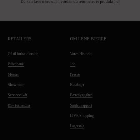
Du kan læse mere om, hvordan du returnerer et produkt
her
RETAILERS
OM LENE BJERRE
Gå til forhandlerside
Vores Historie
Billedbank
Job
Messer
Presse
Showroom
Kataloger
Servicevilkår
Bæredygtighed
Bliv forhandler
Smiley rapport
LIVE Shopping
Lagersalg