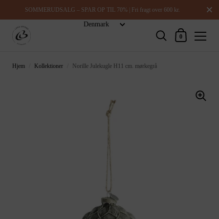
Luk
SOMMERUDSALG – SPAR OP TIL 70% | Fri fragt over 600 kr.
Indkøbskurv
0
Hjem
/
Kollektioner
/
Norille Julekugle H11 cm. mørkegrå