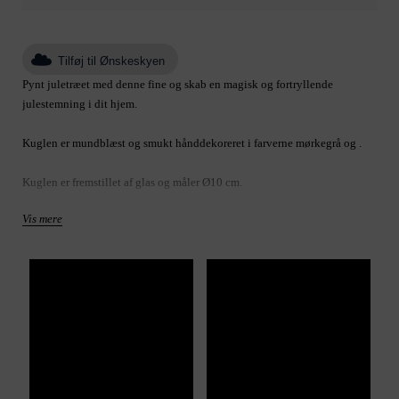
Tilføj til Ønskeskyen
Pynt juletræet med denne fine og skab en magisk og fortryllende
julestemning i dit hjem.
Kuglen er mundblæst og smukt hånddekoreret i farverne mørkegrå og .
Kuglen er fremstillet af glas og måler Ø10 cm.
Vis mere
NB. Da denne flotte er håndlavet, så vil to kugler ikke være ens. På den
måde vil du få en helt unik julekugle, som kan pryde din vindueskarm
eller dekorere dit juletræ.
Produkt: dekoration
Størrelse B10 H11 L
Varenummer: A00010554