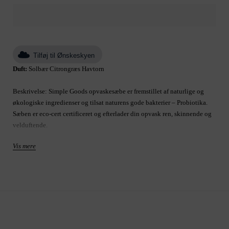
Tilføj til Ønskeskyen
Duft:
Solbær Citrongræs Havtorn
Beskrivelse: Simple Goods opvaskesæbe er fremstillet af naturlige og
økologiske ingredienser og tilsat naturens gode bakterier – Probiotika.
Sæben er eco-cert certificeret og efterlader din opvask ren, skinnende og
velduftende.
Vis mere
Vi udvælger med omhu vores 100 % økologiske æteriske olier i forhold
til deres unikke duft og positive virkning på krop og sjæl. Nyd den
skønne duft af solbær, kombineret med den friske duft af citrongræs og
havtorn.
Ingredienser: Aqua (water), Microorganisms / probiotics EU Group and
EPA Class 1, Citric Acid, Xanthan Gum, Ricinus Communis Seed Oil,
Glycerol, Disodium Cocoyl Glutamate, Sodium Cocoyl Glutamate,