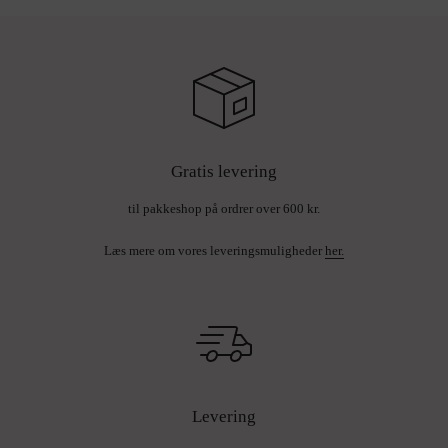
Organic essential Oil* 99,99 % of the total ingredients are from natural
origin.
Emballage: Vi stræber efter at reducere vores CO2-fodaftryk og være så
miljøvenlige som muligt. Vi er derfor stolte af at benytte 100 %
genanvendt plast og 100 % bioplast til vores flasker.
Gratis levering
Vi opfordrer dig til efter endt brug at sende denne flaske til genbrug.
til pakkeshop på ordrer over 600 kr.
Produkt: Opvaskesæbe
Størrelse B8 H19.5 L
Læs mere om vores leveringsmuligheder
her.
Varenummer: 50159
Levering