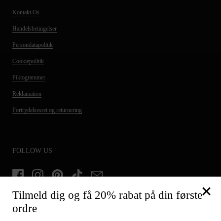
Kontakt Os
Handelsbetingelser
Persondatapolitik
Cookiepolitik
Piktogrammer
Reklamation
Fortrydelsesret og returnering
FOLLOW US
Facebook
Instagram
Pinterest
TikTok
Email
Tilmeld dig og få 20% rabat på din første
ordre
TILMELD DIG OG FÅ 20% PÅ DIN FØRSTE ORDRE