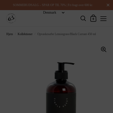
Luk
SOMMERUDSALG – SPAR OP TIL 70% | Fri fragt over 600 kr.
Indkøbskurv
0
Hjem
/
Kollektioner
/
Opvaskesæbe Lemongrass/Black Currant 450 ml