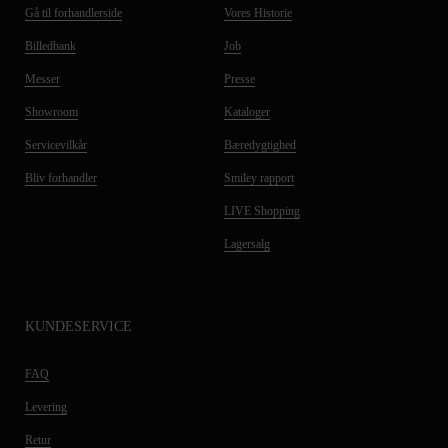
Gå til forhandlerside
Vores Historie
Billedbank
Job
Messer
Presse
Showroom
Kataloger
Servicevilkår
Bæredygtighed
Bliv forhandler
Smiley rapport
LIVE Shopping
Lagersalg
KUNDESERVICE
FAQ
Levering
Retur