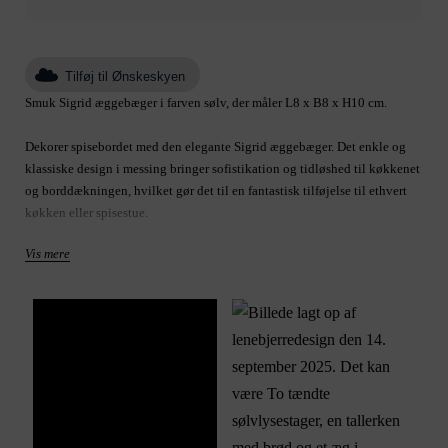
Tilføj til Ønskeskyen
Smuk Sigrid æggebæger i farven sølv, der måler L8 x B8 x H10 cm.
Dekorer spisebordet med den elegante Sigrid æggebæger. Det enkle og
klassiske design i messing bringer sofistikation og tidløshed til køkkenet
og borddækningen, hvilket gør det til en fantastisk tilføjelse til ethvert
køkken eller spisestue.
Vis mere
Produkt: æggebæger
Størrelse B8 H10 L
Varenummer: A00026127