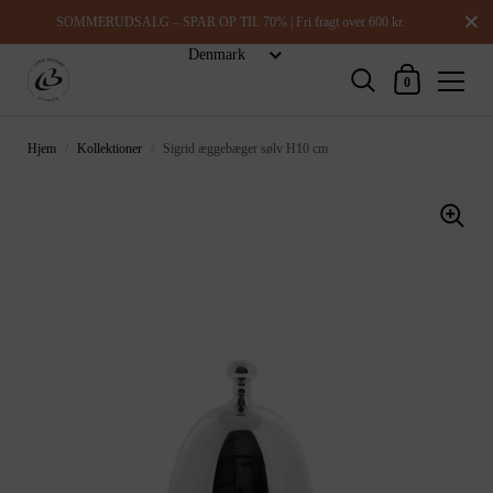
Luk
SOMMERUDSALG – SPAR OP TIL 70% | Fri fragt over 600 kr.
Indkøbskurv
0
Hjem
/
Kollektioner
/
Sigrid æggebæger sølv H10 cm