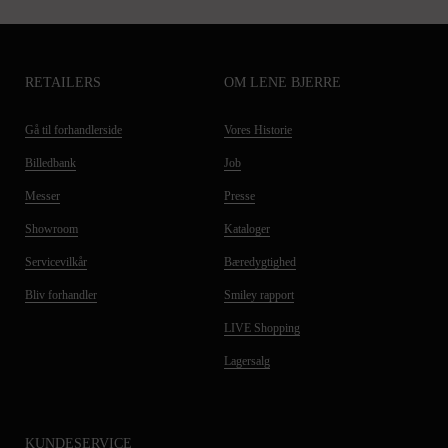
RETAILERS
OM LENE BJERRE
Gå til forhandlerside
Vores Historie
Billedbank
Job
Messer
Presse
Showroom
Kataloger
Servicevilkår
Bæredygtighed
Bliv forhandler
Smiley rapport
LIVE Shopping
Lagersalg
KUNDESERVICE