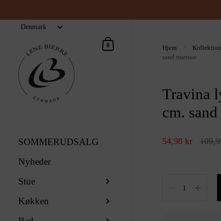
Indkøbskurv
0
Hjem
/
Kollektio
sand marmor
Travina l
cm. sand
54,98 kr
109,9
SOMMERUDSALG
Nyheder
Stue
Antal
Køkken
Bad