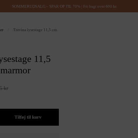
SOMMERUDSALG – SPAR OP TIL 70% | Fri fragt over 600 kr.
ner
/
Travina lysestage 11,5 cm.
ysestage 11,5
 marmor
5 kr
Tilføj til kurv