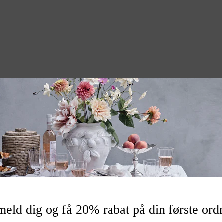
e et fantastisk, moderne look
estage
 L
024964
meld dig og få 20% rabat på din første ord