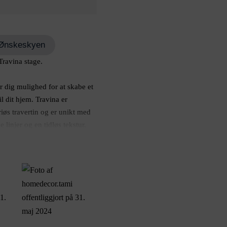
il Ønskeskyen
Travina stage.
r dig mulighed for at skabe et
til dit hjem. Travina er
riøs travertin og er unikt med
linjer og en tidløs tekstur.
ekte valg for dem, der ønsker
 af luksus og skønhed til deres
ed sit unikke og smukke
ikker på at blive midtpunktet i
gnet til at skabe et dristigt,
e er nemme at mikse og