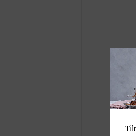
matche for at skab
Produkt: stearinlys
Farve: beige
Størrelse B4 H11.5
Varenummer: A00
Til