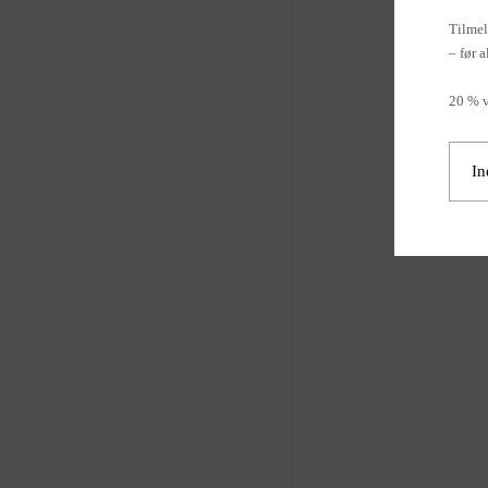
Tilmel
– før a
20 % v