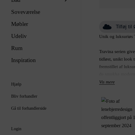
Soveværelse
Møbler
Tilføj t
Udeliv
Unik og luksuriøs 
Rum
Travina serien give
tidløst, unikt look 
Inspiration
fremstillet af luksu
de smukke moderne 
Travina er det perf
Vis mere
Hjælp
at tilføje et strejf
Bliv forhandler
boligindretning. M
design er Travina s
Gå til forhandlerside
ethvert rum.
Hvert stykke er desi
Login
unikt udtryk, og d